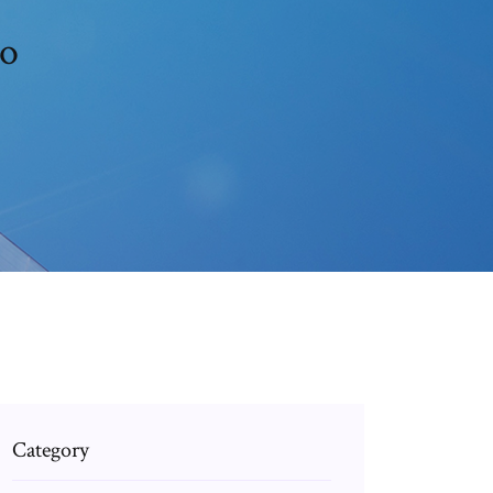
do
Category