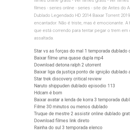
filmes online gratis - Ver filmes gratis - ver filmes
filmes - series online - series - site de Antes do 
Dublado Legendado HD 2014 Baixar Torrent 2019 
encantador. Não é triste, mas é emocionante. A h
que está correndo para tentar pegar o trem em
assaltada.
Star vs as forças do mal 1 temporada dublado
Baixar filme uma quase dupla mp4
Download detona ralph 2 utorrent
Baixar liga da justiça ponto de ignição dublado 
Star trek discovery critical review
Naruto shippuden dublado episodio 113
Hdcam é bom
Baixar avatar a lenda de korra 3 temporada dubl
Filme 30 minutos ou menos dublado
Truque de mestre 2 assistir online dublado grat
Download filmes link direto
Rainha do sul 3 temporada elenco