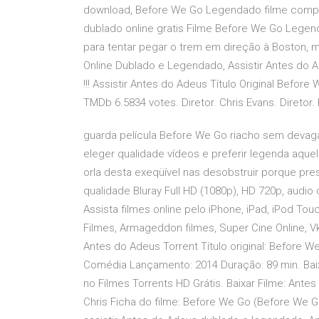
download, Before We Go Legendado filme compl
dublado online gratis Filme Before We Go Legen
para tentar pegar o trem em direção à Boston, ma
Online Dublado e Legendado, Assistir Antes do 
!!! Assistir Antes do Adeus Título Original Befor
TMDb 6.5834 votes. Diretor. Chris Evans. Diretor.
guarda película Before We Go riacho sem devag
eleger qualidade vídeos e preferir legenda aquel
orla desta exeqüível nas desobstruir porque pre
qualidade Bluray Full HD (1080p), HD 720p, audi
Assista filmes online pelo iPhone, iPad, iPod To
Filmes, Armageddon filmes, Super Cine Online, Vk 
Antes do Adeus Torrent Título original: Before 
Comédia Lançamento: 2014 Duração: 89 min. Bai
no Filmes Torrents HD Grátis. Baixar Filme: Antes
Chris Ficha do filme: Before We Go (Before We Go)