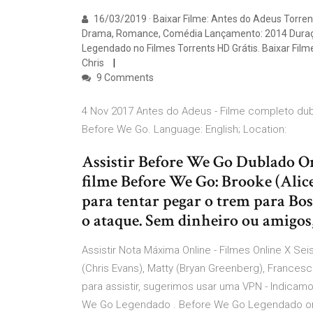
16/03/2019 · Baixar Filme: Antes do Adeus Torrent
Drama, Romance, Comédia Lançamento: 2014 Duração
Legendado no Filmes Torrents HD Grátis. Baixar Filme
Chris
9 Comments
4 Nov 2017 Antes do Adeus - Filme completo dub
Before We Go. Language: English; Location:
Assistir Before We Go Dublado O
filme Before We Go: Brooke (Alic
para tentar pegar o trem para Bos
o ataque. Sem dinheiro ou amigos,
Assistir Nota Máxima Online - Filmes Online X Sei
(Chris Evans), Matty (Bryan Greenberg), France
para assistir, sugerimos usar uma VPN - Indic
We Go Legendado . Before We Go Legendado on