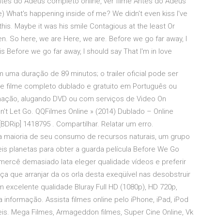
ntes do Adeus completo online, ver filme Antes do Adeus
) What's happening inside of me? We didn't even kiss I've
this. Maybe it was his smile Contagious at the least Or
n. So here, we are Here, we are. Before we go far away, I
s Before we go far away, I should say That I'm in love
uma duração de 89 minutos; o trailer oficial pode ser
te filme completo dublado e gratuito em Português ou
mação, alugando DVD ou com serviços de Video On
't Let Go. QQFilmes Online » (2014) Dublado – Online
 [BDRip] 1418795 . Compartilhar. Relatar um erro.
ra a maioria de seu consumo de recursos naturais, um grupo
eis planetas para obter a guarda película Before We Go
mercê demasiado lata eleger qualidade vídeos e preferir
ça que arranjar da os orla desta exeqüível nas desobstruir
m excelente qualidade Bluray Full HD (1080p), HD 720p,
informação. Assista filmes online pelo iPhone, iPad, iPod
eis. Mega Filmes, Armageddon filmes, Super Cine Online, Vk