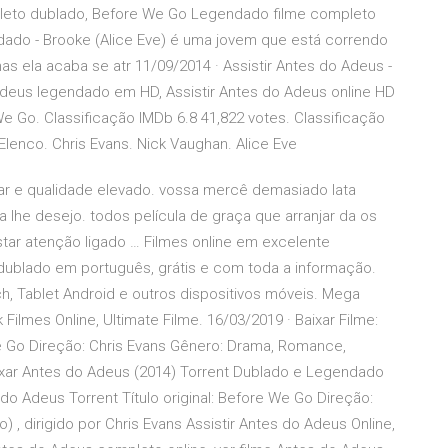
eto dublado, Before We Go Legendado filme completo
dado - Brooke (Alice Eve) é uma jovem que está correndo
s ela acaba se atr 11/09/2014 · Assistir Antes do Adeus -
Adeus legendado em HD, Assistir Antes do Adeus online HD
e We Go. Classificação IMDb 6.8 41,822 votes. Classificação
 Elenco. Chris Evans. Nick Vaughan. Alice Eve
ar e qualidade elevado. vossa mercê demasiado lata
a lhe desejo. todos película de graça que arranjar da os
star atenção ligado … Filmes online em excelente
o dublado em português, grátis e com toda a informação.
uch, Tablet Android e outros dispositivos móveis. Mega
Filmes Online, Ultimate Filme. 16/03/2019 · Baixar Filme:
We Go Direção: Chris Evans Gênero: Drama, Romance,
xar Antes do Adeus (2014) Torrent Dublado e Legendado
 do Adeus Torrent Título original: Before We Go Direção:
 , dirigido por Chris Evans Assistir Antes do Adeus Online,