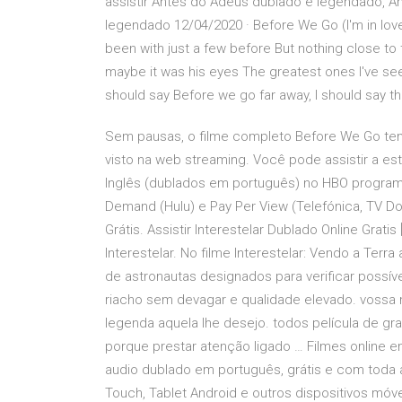
assistir Antes do Adeus dublado e legendado, A
legendado 12/04/2020 · Before We Go (I'm in love
been with just a few before But nothing close to 
maybe it was his eyes The greatest ones I've see
should say Before we go far away, I should say thi
Sem pausas, o filme completo Before We Go tem 
visto na web streaming. Você pode assistir a es
Inglês (dublados em português) no HBO progra
Demand (Hulu) e Pay Per View (Telefónica, TV Don
Grátis. Assistir Interestelar Dublado Online Gratis
Interestelar. No filme Interestelar: Vendo a Ter
de astronautas designados para verificar possív
riacho sem devagar e qualidade elevado. vossa 
legenda aquela lhe desejo. todos película de gra
porque prestar atenção ligado … Filmes online e
audio dublado em português, grátis e com toda a 
Touch, Tablet Android e outros dispositivos móv