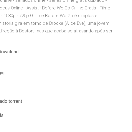
 online - seriados online - series online gratis dublado -
Adeus Online - Assistir Before We Go Online Gratis - Filme
- 1080p - 720p O filme Before We Go é simples e
istória gira em torno de Brooke (Alice Eve), uma jovem
 direção à Boston, mas que acaba se atrasando após ser
 download
avi
ado torrent
is