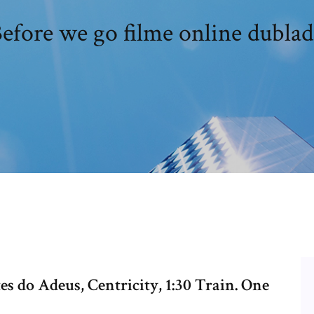
efore we go filme online dubla
s do Adeus, Centricity, 1:30 Train. One